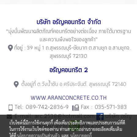
บริษัท อรัญคอนกรีต จำกัด
“มุ่งมั่นพัฒนาผลิตภัณฑ์คอนกรีตอย่างต่อเนื่อง ภายใต้มาตรฐาน
และความพึงพอใจของลูกค้า”
ที่อยู่ : 39 หมู่ 1 ถ.สุพรรณบุรี-ชัยนาท ต.สามชุก อ.สามชุกจ.
สุพรรณบุรี 72130
อรัญคอนกรีต 2
ตั้งอยู่ที่
ต.วังน้ำซับ อ.ศรีประจันต์. สุพรรณบุรี 72140
WWW.ARANCONCRETE.CO.TH
Tel: 089-742-2836-9
Fax : 035-571-383
E-mail: arc.2538@hotmail.com
บริษัท อรัญ
เว็บไซต์นี้มีการใช้งานคุกกี้ เพื่อเพิ่มประสิทธิภาพและประสบการณ์ที่ดี
คอนกรีต จำกัด
arc.2538
ในการใช้งานเว็บไซต์ของท่าน ท่านสามารถอ่านรายละเอียดเพิ่มเติม
ได้ที่
นโยบายความเป็นส่วนตัว
และ
นโยบายคุกกี้