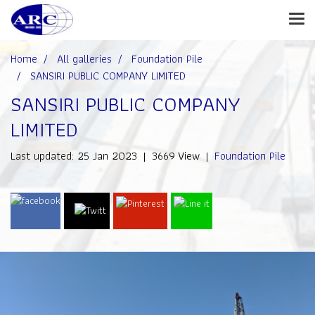
Home
All galleries
Foundation Pile
SANSIRI PUBLIC COMPANY LIMITED
SANSIRI PUBLIC COMPANY
LIMITED
Last updated: 25 Jan 2023
|
3669 View
|
Foundation Pile